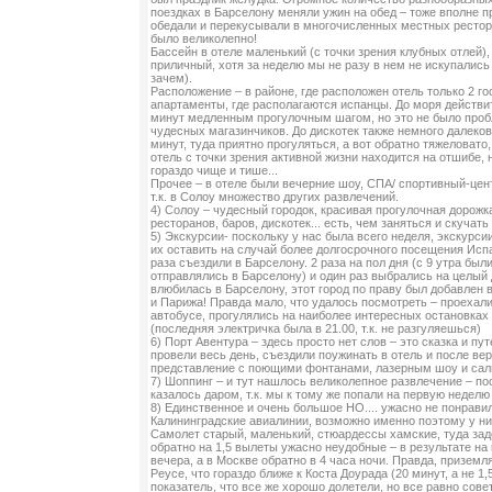
поездках в Барселону меняли ужин на обед – тоже вполне п
обедали и перекусывали в многочисленных местных рестора
было великолепно!
Бассейн в отеле маленький (с точки зрения клубных отлей),
приличный, хотя за неделю мы не разу в нем не искупались
зачем).
Расположение – в районе, где расположен отель только 2 г
апартаменты, где располагаются испанцы. До моря действит
минут медленным прогулочным шагом, но это не было пробле
чудесных магазинчиков. До дискотек также немного далеко
минут, туда приятно прогуляться, а вот обратно тяжеловато, 
отель с точки зрения активной жизни находится на отшибе, 
гораздо чище и тише...
Прочее – в отеле были вечерние шоу, СПА/ спортивный-цент
т.к. в Солоу множество других развлечений.
4) Солоу – чудесный городок, красивая прогулочная дорожк
ресторанов, баров, дискотек... есть, чем заняться и скучать
5) Экскурсии- поскольку у нас была всего неделя, экскурси
их оставить на случай более долгосрочного посещения Исп
раза съездили в Барселону. 2 раза на пол дня (с 9 утра был
отправлялись в Барселону) и один раз выбрались на целый 
влюбилась в Барселону, этот город по праву был добавлен
и Парижа! Правда мало, что удалось посмотреть – проехал
автобусе, прогулялись на наиболее интересных остановках
(последняя электричка была в 21.00, т.к. не разгуляешься)
6) Порт Авентура – здесь просто нет слов – это сказка и пу
провели весь день, съездили поужинать в отель и после в
представление с поющими фонтанами, лазерным шоу и са
7) Шоппинг – и тут нашлось великолепное развлечение – по
казалось даром, т.к. мы к тому же попали на первую неделю
8) Единственное и очень большое НО.... ужасно не понрав
Калининградские авиалинии, возможно именно поэтому у ни
Самолет старый, маленький, стюардессы хамские, туда заде
обратно на 1,5 вылеты ужасно неудобные – в результате на
вечера, а в Москве обратно в 4 часа ночи. Правда, приземл
Реусе, что гораздо ближе к Коста Доурада (20 минут, а не 1,
показатель, что все же хорошо долетели, но все равно сов