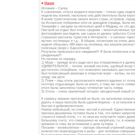
Мария
Испания – Салоу
К сожалению, отпуск выдался коротким – только одну недел
недели мы поняли, насколько она действительно была коротк
В моем туристическом запасе много стран, островов, городо
на Испанское побережье ноги не доводили (правда, была не
Тенерифе с заездом на несколько дней в Мадрид, но это дру
Настрой на отдых был очень средним – многочисленные тре
фотографиях выглядели, как сцена из далеко забытого Сочи
страшные рассказы туристов в Интернете – о грязных таре
жутких гостиницах и т.д... В общем, посмотрев на очень де
неделя обошлась 488 евро на человека, мы решили рискнут
полезным (море с Барселоной).
Результат превзошел все ожидания!!! Я была потрясена и п
увиденным!!!
Но начнем по порядку:
1) Море – прежде всего ради него мы отправляемся в далек
УДИВИТЕЛЬНОЕ – теплое, мелкий песочек, удобный вход! 
достаточно спокойным, что позволяло заплывать достаточно
был потрясающий аквапарк в открытом море – волны, на к
упаду, как дети.
2) Пляж – наш отель располагался немного вдалеке от осно
поэтому отдыхающих было не много, к тому же часть пляжа
итоге была заполнена только четвертая часть пляжа.
3) Отель – очень приличный четырех звездночный новый о
·
К сервису никаких претензий не было, на заселении попроси
дорогу и наша просьба была удовлетворена – в остальном 
быстро и доброжелательно.
Номер небольшой, но очень чистый и уютный. Единственна
причина дешевизны путевки была в том, что прямо напротив
строится новый отель, т.ч. из окна вы получаете через дерев
большому счету, это совершенно не напрягало, т.к. в номе
времени (к тому же вспоминая о цене путевки...).
Питание – великолепное – завтрак обычный утренний шведс
количество морепродуктов и рыбы - для человека совершен
был праздник желудка. Огромное количество разнообразных