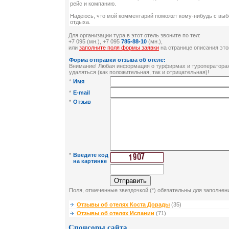
рейс и компанию.
Надеюсь, что мой комментарий поможет кому-нибудь с выб
отдыха.
Для организации тура в этот отель звоните по тел:
+7 095
(мн.), +7 095
785-88-10
(мн.),
или
заполните поля формы заявки
на странице описания это
Форма отправки отзыва об отеле:
Внимание! Любая информация о турфирмах и туроператорах 
удаляться (как положительная, так и отрицательная)!
*
Имя
*
E-mail
*
Отзыв
*
Введите код
на картинке
Поля, отмеченные звездочкой (*) обязательны для заполнен
Отзывы об отелях Коста Дорады
(35)
Отзывы об отелях Испании
(71)
Спонсоры сайта