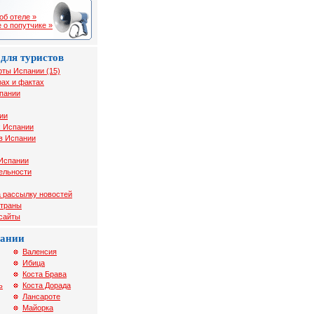
об отеле »
 о попутчике »
для туристов
рты Испании (15)
ах и фактах
спании
ии
х Испании
в Испании
 Испании
ельности
 рассылку новостей
страны
 сайты
пании
Валенсия
Ибица
Коста Брава
ь
Коста Дорада
Лансароте
Майорка