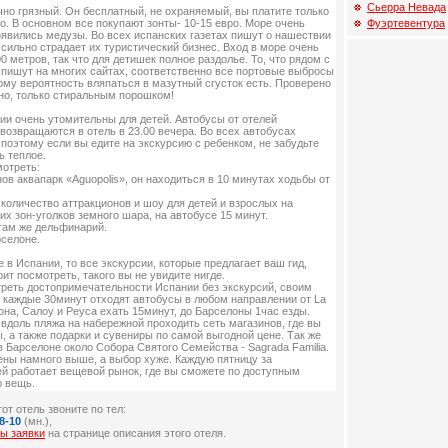
Сьерра Невада
но грязный. Он бесплатный, не охраняемый, вы платите только
Фуэртевентура
ро. В основном все покупают зонты- 10-15 евро. Море очень
появились медузы. Во всех испанских газетах пишут о нашествии
о сильно страдает их туристический бизнес. Вход в море очень
0 метров, так что для детишек полное раздолье. То, что рядом с
 пишут на многих сайтах, соответственно все портовые выбросы
тому вероятность вляпаться в мазутный сгусток есть. Проверено
жно, только стиральным порошком!
ии очень утомительны для детей. Автобусы от отелей
а возвращаются в отель в 23.00 вечера. Во всех автобусах
поэтому если вы едите на экскурсию с ребенком, не забудьте
ь теплое.
мотреть:
нов аквапарк «Aguopolis», он находиться в 10 минутах ходьбы от
е количество аттракционов и шоу для детей и взрослых на
их зон-уголков земного шара, на автобусе 15 минут.
 там же дельфинарий.
селоне.
 в Испании, то все экскурсии, которые предлагает ваш гид,
ит посмотреть, такого вы не увидите нигде.
треть достопримечательности Испании без экскурсий, своим
з каждые 30минут отходят автобусы в любом направлении от La
гона, Салоу и Реуса ехать 15минут, до Барселоны 1час езды.
о вдоль пляжа на набережной проходить сеть магазинов, где вы
, а также подарки и сувениры по самой выгодной цене. Так же
 Барселоне около Собора Святого Семейства - Sagrada Familia.
ены намного выше, а выбор хуже. Каждую пятницу за
лей работает вещевой рынок, где вы сможете по доступным
 вещь.
от отель звоните по тел:
8-10
(мн.),
ы заявки
на странице описания этого отеля.