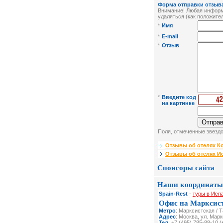
Форма отправки отзыва
Внимание! Любая информа
удаляться (как положител
*
Имя
*
E-mail
*
Отзыв
*
Введите код
на картинке
Поля, отмеченные звездо
Отзывы об отелях К
Отзывы об отелях И
Спонсоры сайта
Наши координаты
Spain-Rest
-
туры в Исп
Офис на Марксис
Метро
: Марксистская / 
Адрес
: Москва, ул. Мар
Тел
: +7 (495) 785-88-10 (