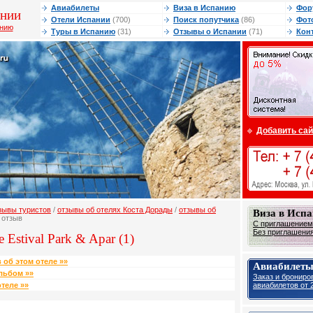
Авиабилеты
Виза в Испанию
Фор
ании
Отели Испании
(700)
Поиск попутчика
(86)
Фот
анию
Туры в Испанию
(31)
Отзывы о Испании
(71)
Кон
Добавить сай
зывы туристов
/
отзывы об отелях Коста Дорады
/
отзывы об
Виза в Исп
 отзыв
С приглашением 
Без приглашения 
 Estival Park & Apar (1)
 об этом отеле »»
Авиабилеты
льбом »»
Заказ и брониро
авиабилетов от 2
теле »»