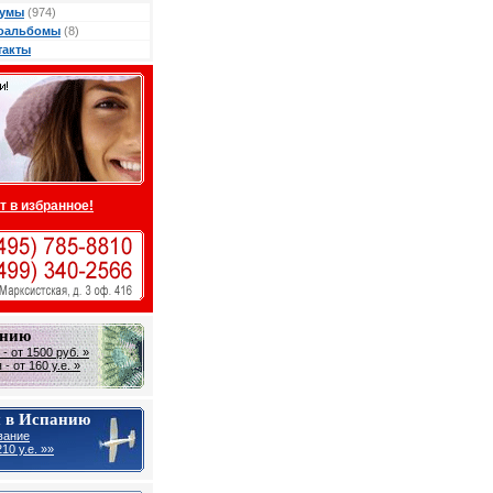
умы
(974)
оальбомы
(8)
такты
т в избранное!
анию
- от 1500 руб. »
- от 160 у.е. »
 в Испанию
вание
10 y.e. »»