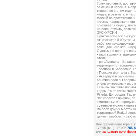
Пляж песчаный, достаточ
за лежак и навес-3+4 ев
теплое, но в этом году 
медуз, в результате чег
мелкий на протяжении 30
пляжем находиться порт
прибивает к берегу, поэ
на себе, отмыть, возмо
ЭКСКУРСИИ
Практически все экскурс
отъезжают в 8.00 утра, 
работают кондиционеры, 
взять для него что-нибуд
С детьми я советую пос
- парк водных аттракцио
отеля.
- port Aventura - большо
территории 5 тематическ
- зоопарк в Барселоне +
- Поющие фонтаны в Бар
- Аквариум в Барселоне.
Конечно если вы впервые
очень интересны и их сто
Если вы захотите посмо
ходом, то от пляжа чере
Pineda. До городов Тара
Что касается покупок, т
сможете купить продукты
сувениры можно купить в
Во всех других местах ц
территорией Estival оте
ценам приобрести любую
Для организации тура в эт
+7 095
(мн.), +7 095
785-8
или
заполните поля форм