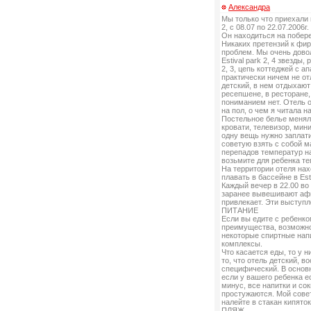
Александра
Мы только что приехали 
2, с 08.07 по 22.07.2006г.
Он находиться на побере
Никаких претензий к фир
проблем. Мы очень дово
Estival park 2, 4 звезды,
2, 3, цепь коттеджей с 
практически ничем не отл
детский, в нем отдыхают
ресепшене, в ресторане,
пониманием нет. Отель о
на пол, о чем я читала 
Постельное белье менял
кровати, телевизор, мин
одну вещь нужно заплати
советую взять с собой м
перепадов температур на
возьмите для ребенка т
На территории отеля нах
плавать в бассейне в Est
Каждый вечер в 22.00 во
заранее вывешивают афи
привлекает. Эти выступл
ПИТАНИЕ
Если вы едите с ребенко
преимущества, возможнос
некоторые спиртные нап
комплексы.
Что касается еды, то у н
то, что отель детский, в
специфический. В основн
если у вашего ребенка е
минус, все напитки и со
простужаются. Мой совет,
налейте в стакан кипято
ПЛЯЖ