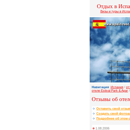
Отдых в Исп
Визы и туры в Исп
Навигация
:
Испания
/
от
отеле Estival Park & Apar
/
Отзывы об отеле
Оставить свой отзыв
Создать свой фотоа
Подробнее об этом о
1.08.2006