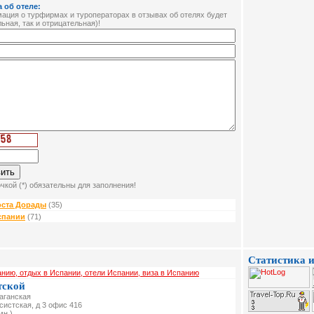
 об отеле:
ция о турфирмах и туроператорах в отзывах об отелях будет
ьная, так и отрицательная)!
чкой (*) обязательны для заполнения!
оста Дорады
(35)
спании
(71)
Статистика и
анию, отдых в Испании, отели Испании, виза в Испанию
тской
Таганская
ксистская, д 3 офис 416
мн.)