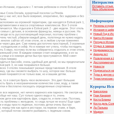
Интерактив
Оставить отзыв 
из Испании, отдыхали с 7 летним ребенком в отеле Estival park
Дать объявление
жье Соsta Dorada, курортный поселок La Pineda.
ме у нас нет, все было вовремя, оперативно, без задержек и без
льны.
Информация 
 расположен на огромной территории, где находятся Estival park 1,
апартаментами и масса спортивных комплексов. Все 3 отеля
Регионы и куро
ичаются. Мы отдыхали в Estival park 2 - две недели. Этот отель
Испания в цифр
 семьи с детьми, в основном французы, немцы и русские. На
Новый Год в И
 везде есть русскоговорящий персонал, поэтому проблем с
чень чистый, убирали каждый день, полотенца не нужно кидать
Карта Испании
на многих сайтах об этом отеле, их в любом случае поменяют.
Погода в Испан
и через два дня. Сам номер достаточно просторный, 3 огромные
Отдых в замка
и холодильник и сейф. Но в номере нет утюга, чтобы погладить
ть 5 евро, поэтому если вы собираетесь отдыхать в этом отеле,
Недвижимость 
аленький утюг. В каждом номере стоит кондиционер, и из-за
Аренда яхт
 улице и в номере детки быстро простужаются. Мой совет
Развлечения в
еплую пижаму.
одиться бассейн, очень удобный для детей, но мы предпочитали
Достопримечат
ival park 3, он нам понравился больше.
Новости
 всех 3 отелях показывают разные представления. В отеле
Подписаться на
шу, где вы сможете выбрать то шоу, которое вас больше
ения понравятся не только вам, но и вашим детям.
Туры в другие 
Туристические
м, то я советую брать «все включено». Это дает большие
ть брать в неограниченном количестве соки, воду, а также
Курорты Ис
итки и бесплатно посещать определенные спортивные
Барселона
их все жареное, нет ничего вареного или парного. Не смотря на
Гран Канария
ообще нет каш. Суп только одного вида и то, очень
ом дети ели картофель фри, сладости, и пили соки. Поэтому,
Коста Бланка
сть проблемы с желудком, то сюда лучше не ехать! Еще один
Коста дель Сол
ки и воды просто ледяные, поэтому детки очень быстро
Ла Пальма
 перед тем как идти в ресторан, на первом этаже, в баре,
к, который потом сможете разбавить с ледяным соком.
Мадрид