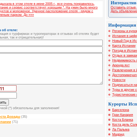
Интерактив
дыхала в этом отеле в июне 2005 г., все очень понравилось,
Оставить отзыв 
тание и сервис соответствует хорошим *. На ужин было много
Дать объявление
уктов и мороженое. Удачное расположение отеля - рядом с
леным парком. До »»»
Информация 
 об отеле:
Регионы и куро
ция о турфирмах и туроператорах в отзывах об отелях будет
Испания в цифр
ьная, так и отрицательная)!
Новый Год в И
Карта Испании
Погода в Испан
Отдых в замка
Недвижимость 
Аренда яхт
Развлечения в
Достопримечат
Новости
Подписаться на
Туры в другие 
Туристические
Курорты Ис
чкой (*) обязательны для заполнения!
Барселона
Гран Канария
оста Дорады
(35)
Коста Бланка
спании
(71)
Коста дель Сол
Ла Пальма
Мадрид