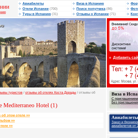
Авиабилеты
Виза в Испанию
Фор
ании
Отели Испании
(700)
Поиск попутчика
(86)
Фот
анию
Туры в Испанию
(31)
Отзывы о Испании
(71)
Кон
Добавить сай
зывы туристов
/
отзывы об отелях Коста Дорады
/ отзывы об
Виза в Исп
С приглашением 
Без приглашения 
 Mediterraneo Hotel (1)
 об этом отеле »»
Авиабилеты
льбом »»
Заказ и брониро
авиабилетов от 2
теле »»