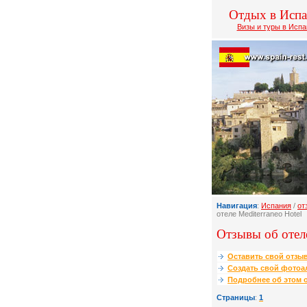
Отдых в Исп
Визы и туры в Исп
Навигация
:
Испания
/
от
отеле Mediterraneo Hotel
Отзывы об отеле
Оставить свой отзыв
Создать свой фотоа
Подробнее об этом о
Страницы
:
1