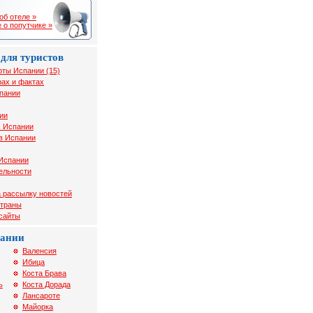
об отеле »
 о попутчике »
для туристов
рты Испании (15)
ах и фактах
спании
ии
х Испании
в Испании
 Испании
ельности
 рассылку новостей
страны
 сайты
пании
Валенсия
Ибица
Коста Брава
ь
Коста Дорада
Лансароте
Майорка