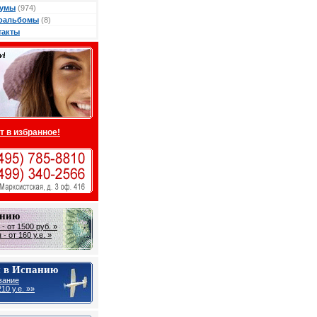
умы
(974)
оальбомы
(8)
такты
т в избранное!
анию
- от 1500 руб. »
- от 160 у.е. »
 в Испанию
вание
10 y.e. »»