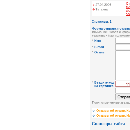
От
27.04.2006
пи
Татьяна
фр
зе
Страницы
:
1
Форма отправки отзыва
Внимание! Любая информа
удаляться (как положител
*
Имя
*
E-mail
*
Отзыв
*
Введите код
на картинке
Поля, отмеченные звездо
Отзывы об отелях К
Отзывы об отелях И
Спонсоры сайта