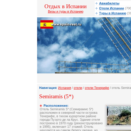
Авиабилеты
Отдых в Испании
Отели Испании
(700
Визы и туры в Испанию
Туры в Испанию
(3
Навигация
:
Испания
/
отели
/
отели Тенерифе
/ отель Semir
Semiramis (5*)
Расположение:
Отель Semiramis 5* (Семирамис 5*)
расположен в северной части острова
Тенерифе, в тихом курортном районе
города Пуэрто де ла Крус. Здание отеля
построено в 1970 году (реконструировано
в 1995), включает 17 этажей. Отель
находится на самом берегу океана, но