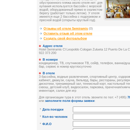
обустроенного пляжа около отеля нет: для
купания используется бассейн с морской
водой, оборудованный прямо в скалистом
берегу (работает только летом). У отеля
имеются еще 2 бассейна с подогревом и
пресной водой (открыты круглый год).
Отзывы об отеле Semiramis
(0)
Оставить отзыв об этом отеле
Создать свой фотоальбом
Адрес отеля
Hotel Semiramis Cl Leopoldo Cologan Zulueta 12 Puerto De La 
922 373 200
В номере
кондиционер, ТВ, спутниковое ТВ, сейф, телефон, ванна/душ
бар, сервис в номер круглосуточно
В отеле
3 бассейна, водные развлечения, спортивный центр, оздор
кабинет, джакузи, сауна, бильярд, бары, рестораны, регуля
дискотеки, тренажерный зал, теннисный корт, настольный тен
сквош, детский клуб, видеосалон, парковка, прачечная/химч
инвентаря, салон для игр
Для организации тура в этот отель звоните по тел: +7 (495)
7
или
заполните поля формы заявки
:
*
Дата поездки
*
Кол-во человек
*
Ф.И.О