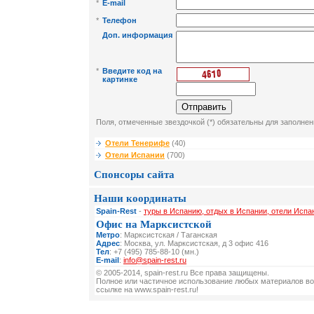
*
E-mail
*
Телефон
Доп. информация
*
Введите код на
картинке
Поля, отмеченные звездочкой (*) обязательны для заполнен
Отели Тенерифе
(40)
Отели Испании
(700)
Спонсоры сайта
Наши координаты
Spain-Rest
-
туры в Испанию, отдых в Испании, отели Испа
Офис на Марксистской
Метро
: Марксистская / Таганская
Адрес
: Москва, ул. Марксистская, д 3 офис 416
Тел
: +7 (495) 785-88-10 (мн.)
E-mail
:
info@spain-rest.ru
© 2005-2014, spain-rest.ru Все права защищены.
Полное или частичное использование любых материалов во
ссылке на www.spain-rest.ru!