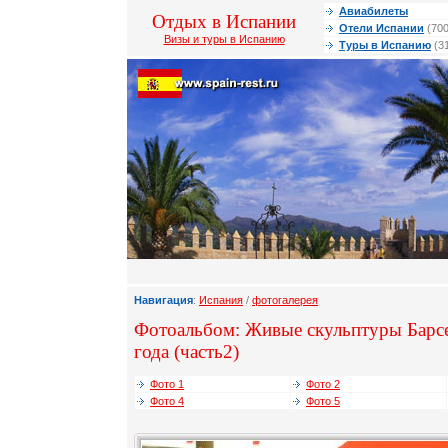
Авиабилеты
Отдых в Испании
Отели Испании
(700
Визы и туры в Испанию
Туры в Испанию
(3
Навигация
:
Испания
/
фотогалерея
Фотоальбом: Живые скульптуры Барс
года (часть2)
Фото 1
Фото 2
Фото 4
Фото 5