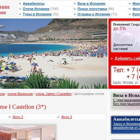
Авиабилеты
Виза в Испанию
Фор
ании
Отели Испании
(700)
Поиск попутчика
(86)
Фот
анию
Туры в Испанию
(31)
Отзывы о Испании
(71)
Кон
Добавить сай
ели
/
отели Валенсии
/
отель Jaime I Castellon
/ фотографии отеля
Виза в Исп
С приглашением 
Без приглашения 
me I Castellon (3*)
Фото 2
Фото 3
Авиабилеты
Заказ и брониро
авиабилетов от 2