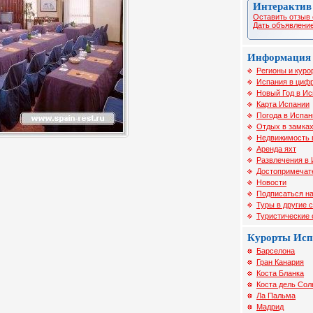
Интерактив
Оставить отзыв 
Дать объявление
Информация 
Регионы и куро
Испания в цифр
Новый Год в И
Карта Испании
Погода в Испан
Отдых в замка
Недвижимость 
Аренда яхт
Развлечения в
Достопримечат
Новости
Подписаться на
Туры в другие 
Туристические
Курорты Ис
Барселона
Гран Канария
Коста Бланка
Коста дель Сол
Ла Пальма
Мадрид