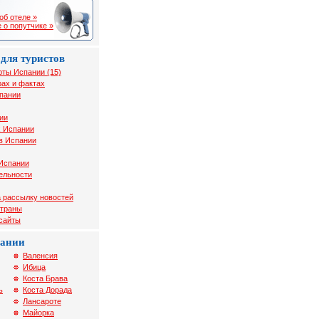
об отеле »
 о попутчике »
для туристов
рты Испании (15)
ах и фактах
спании
ии
х Испании
в Испании
 Испании
ельности
 рассылку новостей
страны
 сайты
пании
Валенсия
Ибица
Коста Брава
ь
Коста Дорада
Лансароте
Майорка