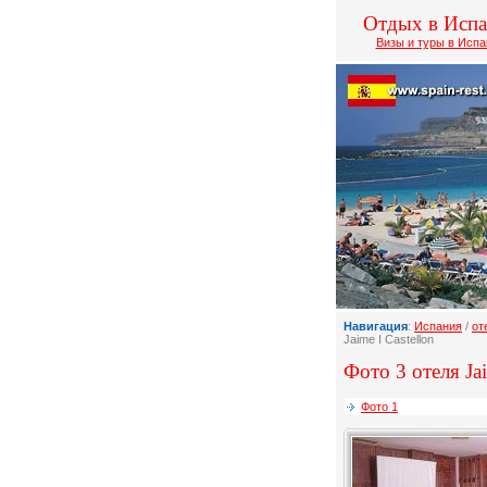
Отдых в Исп
Визы и туры в Исп
Навигация
:
Испания
/
от
Jaime I Castellon
Фото 3 отеля Jai
Фото 1