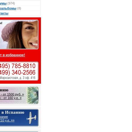
умы
(974)
оальбомы
(8)
такты
т в избранное!
анию
- от 1500 руб. »
- от 160 у.е. »
 в Испанию
вание
10 y.e. »»